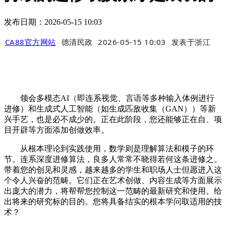
发布日期：2026-05-15 10:03
CA88官方网站
德清民政
2026-05-15 10:03
发表于
浙江
领会多模态AI（即连系视觉、言语等多种输入体例进行
进修）和生成式人工智能（如生成匹敌收集（GAN））等新
兴手艺，也是必不成少的。正在此阶段，您还能够正在自、项
目开辟等方面添加创做效率。
从根本理论到实践使用，数学则是理解算法和模子的环
节。连系深度进修算法，良多人常常不晓得若何这条进修之。
带着您的创见和灵感，越来越多的学生和职场人士但愿进入这
个令人兴奋的范畴。它们正在艺术创做、内容生成等方面展示
出庞大的潜力，将帮帮您控制这一范畴的最新研究和使用。给
出将来的研究标的目的。您将具备结实的根本学问取适用的技
术？