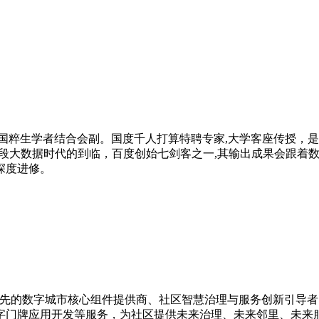
粹生学者结合会副。国度千人打算特聘专家,大学客座传授，是
，而现阶段大数据时代的到临，百度创始七剑客之一,其输出成果会跟
深度进修。
国内领先的数字城市核心组件提供商、社区智慧治理与服务创新引
字门牌应用开发等服务，为社区提供未来治理、未来邻里、未来