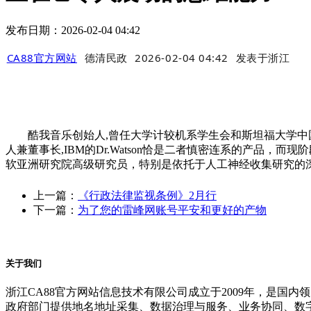
发布日期：2026-02-04 04:42
CA88官方网站
德清民政
2026-02-04 04:42
发表于
浙江
酷我音乐创始人,曾任大学计较机系学生会和斯坦福大学中国
人兼董事长,IBM的Dr.Watson恰是二者慎密连系的产品
软亚洲研究院高级研究员，特别是依托于人工神经收集研究的
上一篇：
《行政法律监视条例》2月行
下一篇：
为了您的雷峰网账号平安和更好的产物
关于我们
浙江CA88官方网站信息技术有限公司成立于2009年，是
政府部门提供地名地址采集、数据治理与服务、业务协同、数